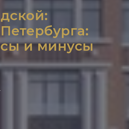
дской:
Петербурга:
юсы и минусы
т